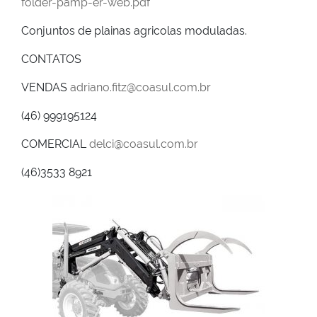
folder-pamp-er-web.pdf
Conjuntos de plainas agricolas moduladas.
CONTATOS
VENDAS
adriano.fitz@coasul.com.br
(46) 999195124
COMERCIAL
delci@coasul.com.br
(46)3533 8921